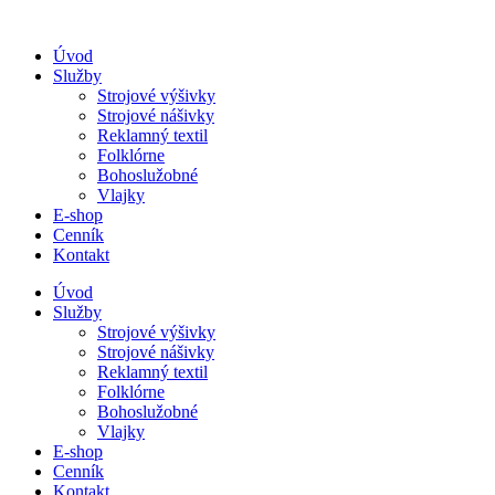
Úvod
Služby
Strojové výšivky
Strojové nášivky
Reklamný textil
Folklórne
Bohoslužobné
Vlajky
E-shop
Cenník
Kontakt
Úvod
Služby
Strojové výšivky
Strojové nášivky
Reklamný textil
Folklórne
Bohoslužobné
Vlajky
E-shop
Cenník
Kontakt