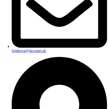
fojtikova@slovanet.sk