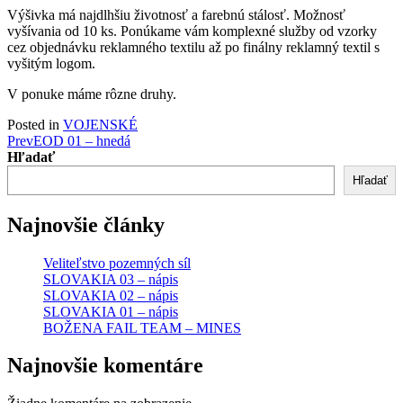
Výšivka má najdlhšiu životnosť a farebnú stálosť. Možnosť
vyšívania od 10 ks. Ponúkame vám komplexné služby od vzorky
cez objednávku reklamného textilu až po finálny reklamný textil s
vyšitým logom.
V ponuke máme rôzne druhy.
Posted in
VOJENSKÉ
Post
Prev
EOD 01 – hnedá
Hľadať
navigation
Hľadať
Najnovšie články
Veliteľstvo pozemných síl
SLOVAKIA 03 – nápis
SLOVAKIA 02 – nápis
SLOVAKIA 01 – nápis
BOŽENA FAIL TEAM – MINES
Najnovšie komentáre