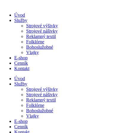
Úvod
Služby
Strojové výšivky
Strojové nášivky
Reklamný textil
Folklórne
Bohoslužobné
Vlajky
E-shop
Cenník
Kontakt
Úvod
Služby
Strojové výšivky
Strojové nášivky
Reklamný textil
Folklórne
Bohoslužobné
Vlajky
E-shop
Cenník
Kontakt