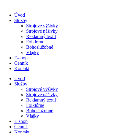
Úvod
Služby
Strojové výšivky
Strojové nášivky
Reklamný textil
Folklórne
Bohoslužobné
Vlajky
E-shop
Cenník
Kontakt
Úvod
Služby
Strojové výšivky
Strojové nášivky
Reklamný textil
Folklórne
Bohoslužobné
Vlajky
E-shop
Cenník
Kontakt