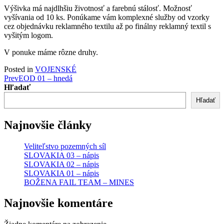
Výšivka má najdlhšiu životnosť a farebnú stálosť. Možnosť
vyšívania od 10 ks. Ponúkame vám komplexné služby od vzorky
cez objednávku reklamného textilu až po finálny reklamný textil s
vyšitým logom.
V ponuke máme rôzne druhy.
Posted in
VOJENSKÉ
Post
Prev
EOD 01 – hnedá
Hľadať
navigation
Hľadať
Najnovšie články
Veliteľstvo pozemných síl
SLOVAKIA 03 – nápis
SLOVAKIA 02 – nápis
SLOVAKIA 01 – nápis
BOŽENA FAIL TEAM – MINES
Najnovšie komentáre