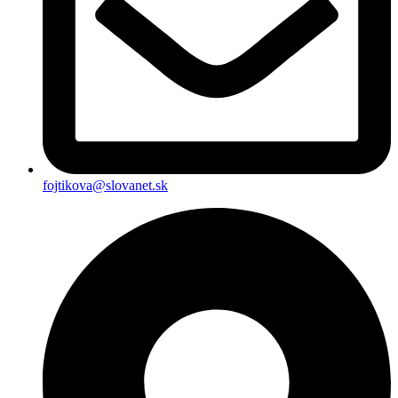
fojtikova@slovanet.sk