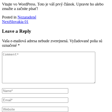
Vitajte vo WordPress. Toto je váš prvý článok. Upravte ho alebo
zmažte a začnite písať!
Posted in
Nezaradené
Post
Next
Slovakia 01
navigation
Leave a Reply
Vaša e-mailová adresa nebude zverejnená.
Vyžadované polia sú
označené
*