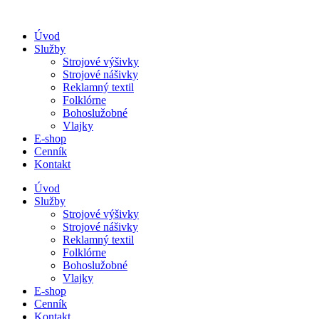
Úvod
Služby
Strojové výšivky
Strojové nášivky
Reklamný textil
Folklórne
Bohoslužobné
Vlajky
E-shop
Cenník
Kontakt
Úvod
Služby
Strojové výšivky
Strojové nášivky
Reklamný textil
Folklórne
Bohoslužobné
Vlajky
E-shop
Cenník
Kontakt