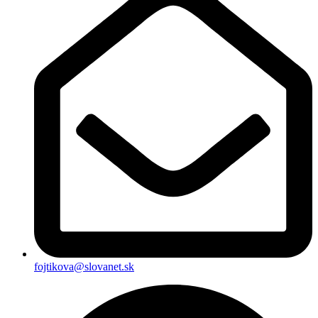
fojtikova@slovanet.sk