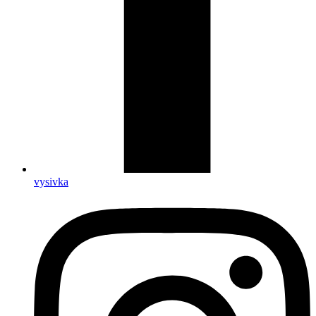
vysivka