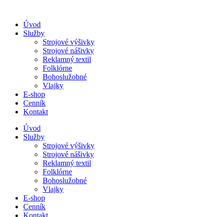
Úvod
Služby
Strojové výšivky
Strojové nášivky
Reklamný textil
Folklórne
Bohoslužobné
Vlajky
E-shop
Cenník
Kontakt
Úvod
Služby
Strojové výšivky
Strojové nášivky
Reklamný textil
Folklórne
Bohoslužobné
Vlajky
E-shop
Cenník
Kontakt